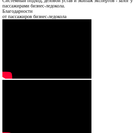
Системный подход, деловой устав и экипаж экспертов - залог
пассажирами бизнес-ледокола.
Благодарности
от пассажиров бизнес-ледокола