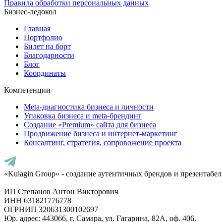
Правила обработки персональных данных
Бизнес-ледокол
Главная
Портфолио
Билет на борт
Благодарности
Блог
Координаты
Компетенции
Meta-диагностика бизнеса и личности
Упаковка бизнеса и meta-брендинг
Создание «Premium» сайта для бизнеса
Продвижение бизнеса и интернет-маркетинг
Консалтинг, стратегия, сопровожение проекта
«Kulagin Group» - создание аутентичных брендов и презентабе
ИП Степанов Антон Викторович
ИНН 631821776778
ОГРНИП 320631300102697
Юр. адрес: 443066, г. Самара, ул. Гагарина, 82А, оф. 406.