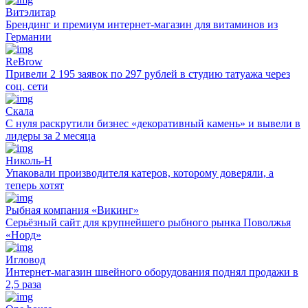
Витэлитар
Брендинг и премиум интернет-магазин для витаминов из
Германии
ReBrow
Привели 2 195 заявок по 297 рублей в студию татуажа через
соц. сети
Скала
С нуля раскрутили бизнес «декоративный камень» и вывели в
лидеры за 2 месяца
Николь-Н
Упаковали производителя катеров, которому доверяли, а
теперь хотят
Рыбная компания «Викинг»
Серьёзный сайт для крупнейшего рыбного рынка Поволжья
«Норд»
Игловод
Интернет-магазин швейного оборудования поднял продажи в
2,5 раза